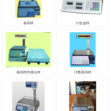
条码秤
计价桌秤
条码秤外接台秤
计数条码秤