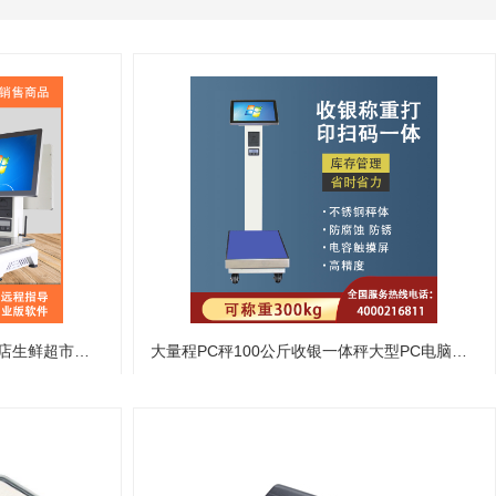
收银秤一体机单屏双屏水果 零食店生鲜超市收银智能秤 称重收银机
大量程PC秤100公斤收银一体秤大型PC电脑一体称